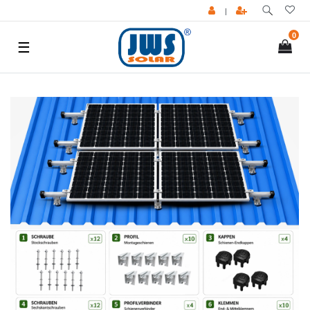
|
0
☰