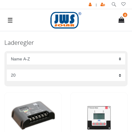
|
0
☰
Laderegler