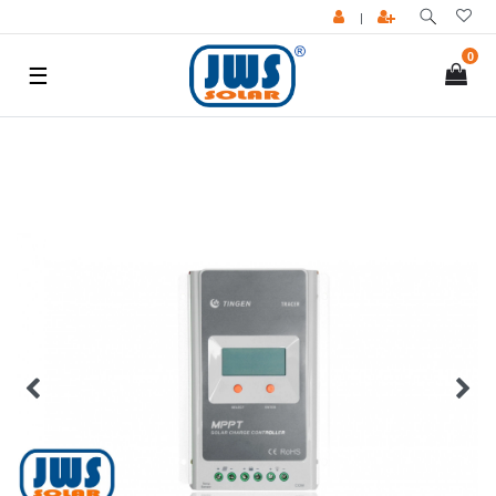
|
0
☰