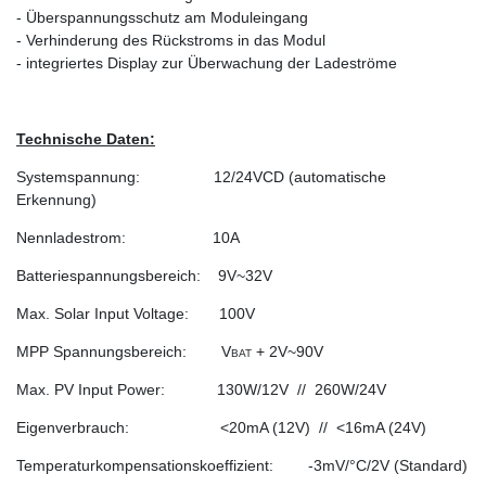
- Überspannungsschutz am Moduleingang
- Verhinderung des Rückstroms in das Modul
- integriertes Display zur Überwachung der Ladeströme
Technische Daten:
Systemspannung: 12/24VCD (automatische
Erkennung)
Nennladestrom: 10A
Batteriespannungsbereich: 9V~32V
Max. Solar Input Voltage:
100V
MPP Spannungsbereich:
V
+ 2V~90V
BAT
Max. PV Input Power:
130W/12V // 260W/24V
Eigenverbrauch:
<20mA (12V) // <16mA (24V)
Temperaturkompensationskoeffizient: -3mV/°C/2V (Standard)