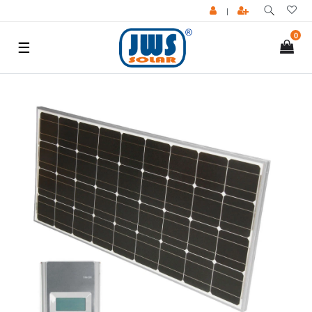
|
0
☰