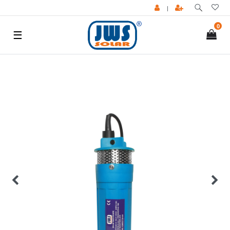
|
0
☰