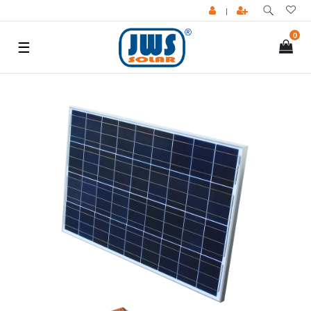
|
0
☰