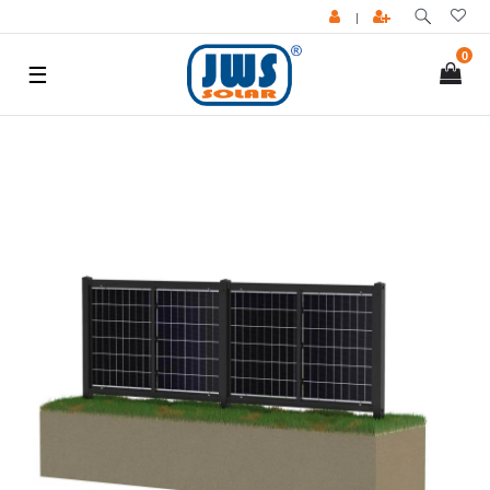
|
0
☰