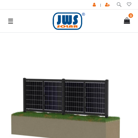
|
0
☰