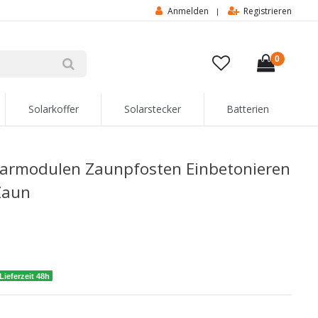
Anmelden
Registrieren
|
0
Solarkoffer
Solarstecker
Batterien
larmodulen Zaunpfosten Einbetonieren
 Zaun
Lieferzeit 48h