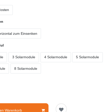
fosten
en
rizontal zum Einsenken
ul
le
3 Solarmodule
4 Solarmodule
5 Solarmodule
dule
8 Solarmodule
den Warenkorb