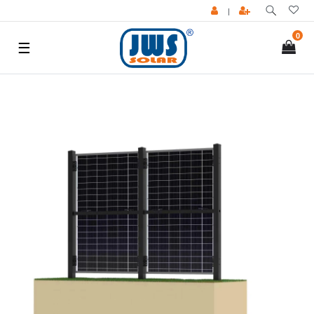
|
0
☰