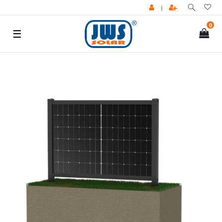
|
0
☰