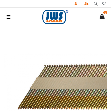
|
0
☰