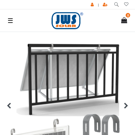
|
0
☰