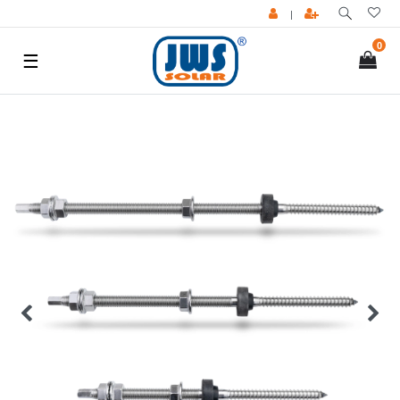
|
0
☰