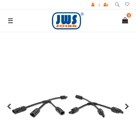
|
0
☰