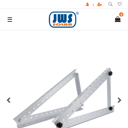
|
0
☰