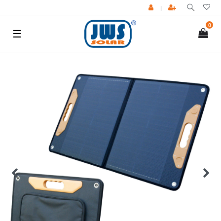
|
0
☰